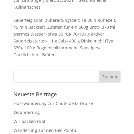
von
LaGrange
|
März 22, 2021
|
Gesundheit &
Kulinarisches
Sauerteig-Brot Zubereitungszeit: 18-20 h Ruhezeit,
45 min Backzeit Zutaten für ein 500g Brot:- 370 ml
warmes Wasser (etwa 36 °C)- 70-100 g aktiver
Sauerteigstarter- 11 g Salz- 400 g Dinkelmehl (Typ
630)- 100 g Roggenvollkornmehl Sonstiges-
Gärkörbchen- Bräter,...
Neueste Beiträge
Flusswanderung zur Chute de la Druise
Veränderung
Wir backen Brot!
Wanderung auf den Bec Pointu